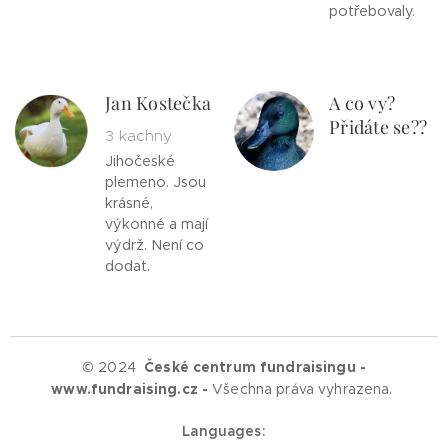
potřebovaly.
Jan Kostečka
A co vy?
Přidáte se??
3 kachny
Jihočeské
plemeno. Jsou
krásné,
výkonné a mají
výdrž. Není co
dodat.
© 2024
České centrum fundraisingu -
www.fundraising.cz -
Všechna práva vyhrazena.
Languages