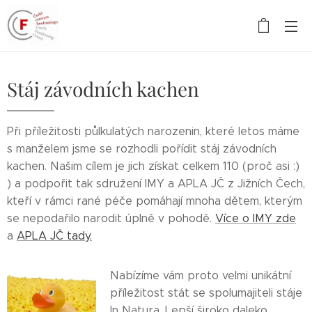
Stáj závodních kachen
Při příležitosti půlkulatých narozenin, které letos máme
s manželem jsme se rozhodli pořídit stáj závodních
kachen. Našim cílem je jich získat celkem 110 (proč asi :)
) a podpořit tak sdružení IMY a APLA JČ z Jižních Čech,
kteří v rámci rané péče pomáhají mnoha dětem, kterým
se nepodařilo narodit úplně v pohodě.
Více o IMY zde
a
APLA JČ tady.
Nabízíme vám proto velmi unikátní
příležitost stát se spolumajiteli stáje
In Natura. Lepší široko daleko