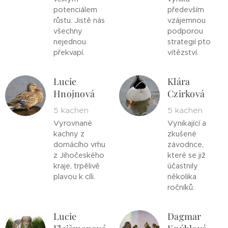
potenciálem
především
růstu. Jistě nás
vzájemnou
všechny
podporou
nejednou
strategií pto
překvapí.
vítězství.
Lucie
Klára
Hnojnová
Czirková
5 kachen
5 kachen
Vyrovnané
Vynikající a
kachny z
zkušené
domácího vrhu
závodnce,
z Jihočeského
které se již
kraje, trpělivě
účastnily
plavou k cíli.
několika
ročníků.
Lucie
Dagmar