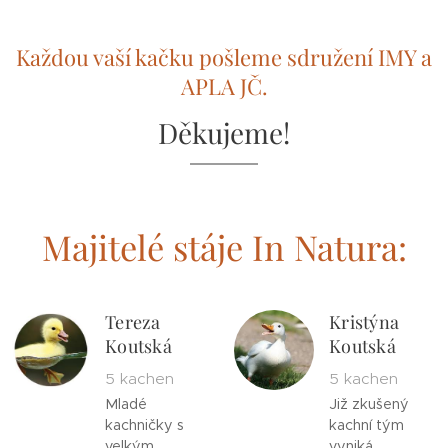
Každou vaší kačku pošleme sdružení IMY a
APLA JČ.
Děkujeme!
Majitelé stáje In Natura:
Tereza
Kristýna
Koutská
Koutská
5 kachen
5 kachen
Mladé
Již zkušený
kachničky s
kachní tým
velkým
vyniká