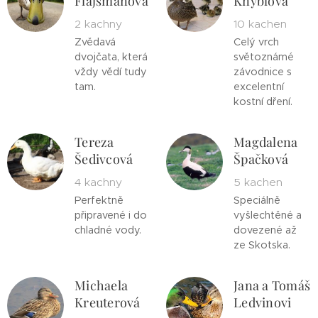
Flajšmanová
Knýblová
2 kachny
10 kachen
Zvědavá
Celý vrch
dvojčata, která
světoznámé
vždy vědí tudy
závodnice s
tam.
excelentní
kostní dření.
Tereza
Magdalena
Šedivcová
Špačková
4 kachny
5 kachen
Perfektně
Speciálně
připravené i do
vyšlechtěné a
chladné vody.
dovezené až
ze Skotska.
Michaela
Jana a Tomáš
Kreuterová
Ledvinovi