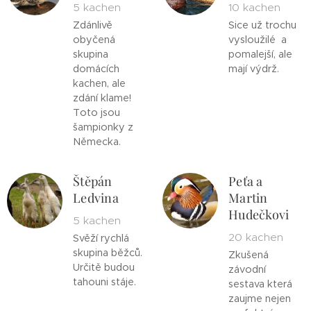
5 kachen
10 kachen
Zdánlivě
Sice už trochu
obyčená
vysloužilé a
skupina
pomalejší, ale
domácích
mají výdrž.
kachen, ale
zdání klame!
Toto jsou
šampionky z
Německa.
Štěpán
Peťa a
Ledvina
Martin
Hudečkovi
5 kachen
20 kachen
Svěží rychlá
skupina běžců.
Zkušená
Určitě budou
závodní
tahouni stáje.
sestava která
zaujme nejen