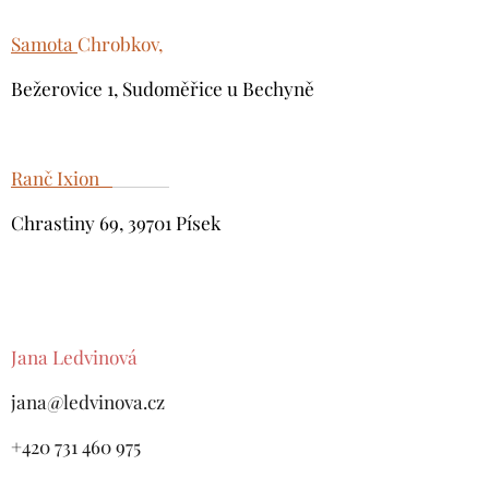
Samota
Chrobkov
,
Bežerovice 1, Sudoměřice u Bechyně
Ranč Ixion
Chrastiny 69, 39701 Písek
Jana Ledvinová
jana@ledvinova.cz
+420 731 460 975