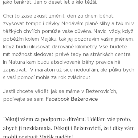
jako tenkrát. Jen o deset let a kilo těžší.
Chci to zase zkusit změnit, den za dnem běhat,
zvyšovat tempo i dávky. Nedávám plané sliby a tak mi v
těžkých chvílích pomůže vaše důvěra. Navíc, vždy, když
poběžím kolem Majáku, tak jej pozdravím vaším jménem,
když budu ukusovat darované kilometry. Vše budete
mít možnost sledovat právě tady, na stránkách centra
In Natura kam budu absolvované běhy pravidelně
zapisovat. V maraton už sice nedoufám, ale půlku bych
s vaší pomocí mohla za rok zvládnout.
Jestli chcete vědět, jak se máme v Bežerovicích,
podívejte se sem:
Facebook Bežerovice
Děkuji všem za podporu a důvěru! Udělám vše proto,
abych ji nezklamala. Děkují i Bežerovičtí, že i díky vám
mohli postavit Maják naděje!