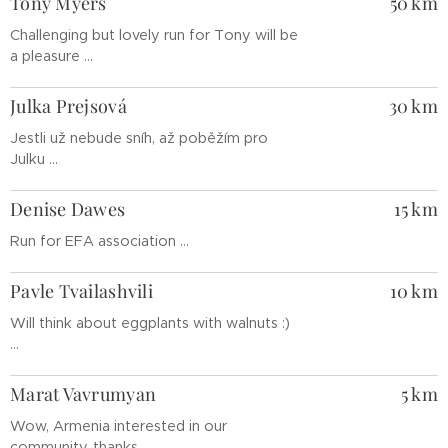
Tony Myers
50 km
Challenging but lovely run for Tony will be
a pleasure ...
Julka Prejsová
30 km
Jestli už nebude sníh, až poběžím pro
Julku ...
Denise Dawes
15 km
Run for EFA association ...
Pavle Tvailashvili
10 km
Will think about eggplants with walnuts :)
...
Marat Vavrumyan
5 km
Wow, Armenia interested in our
community, thanks ...