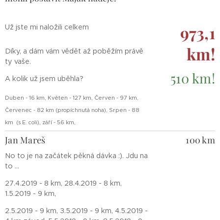
973,1
Už jste mi naložili celkem
km!
Díky, a dám vám vědět až poběžím právě
ty vaše.
510 km!
A kolik už jsem uběhla?
Duben - 16 km, Květen - 127 km, Červen - 97 km
,
Červenec - 82 km (propíchnutá noha),
Srpen - 88
km (s E. coli), září - 56 km,
Jan Mareš
100 km
No to je na začátek pěkná dávka :). Jdu na
to ...
27.4.2019 - 8 km, 28.4.2019 - 8 km,
1.5.2019 - 9 km,
2.5.2019 - 9 km, 3.5.2019 - 9 km, 4.5.2019 -