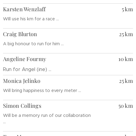
Karsten Wenzlaff
5 km
WIll use his km for a race ...
Craig Blurton
25 km
A big honour to run for him ...
Angeline Fourmy
10 km
Run for Angel (ine) ...
Monica Jelinko
25 km
Will bring happiness to every meter ...
Simon Collings
50 km
Will be a memory run of our collaboration
...