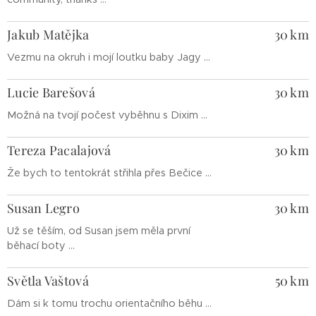
Jakub Matějka
30 km
Vezmu na okruh i mojí loutku baby Jagy ...
Lucie Barešová
30 km
Možná na tvojí počest vyběhnu s Dixim ...
Tereza Pacalajová
30 km
Že bych to tentokrát střihla přes Bečice ...
Susan Legro
30 km
Už se těším, od Susan jsem měla první
běhací boty ...
Světla Vaštová
50 km
Dám si k tomu trochu orientačního běhu ...