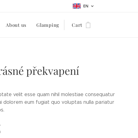
EN
About us
Glamping
Cart
rásné překvapení
ptate velit esse quam nihil molestiae consequatur
qui dolorem eum fugiat quo voluptas nulla pariatur
s.
L
á