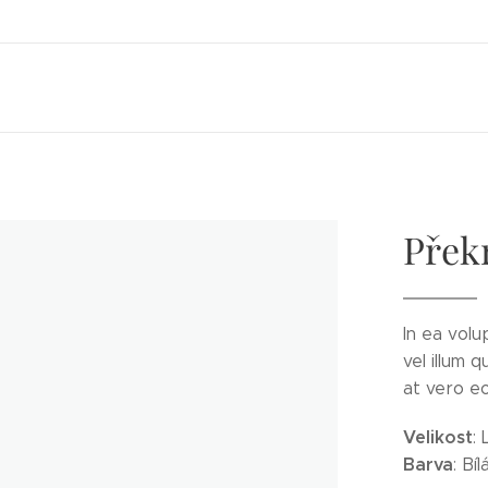
Přek
In ea volu
vel illum 
at vero eo
Velikost
: 
Barva
: Bíl