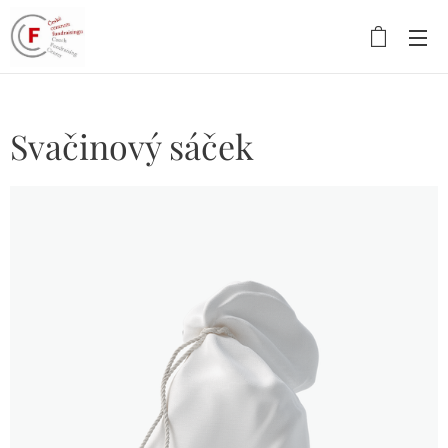
Svačinový sáček